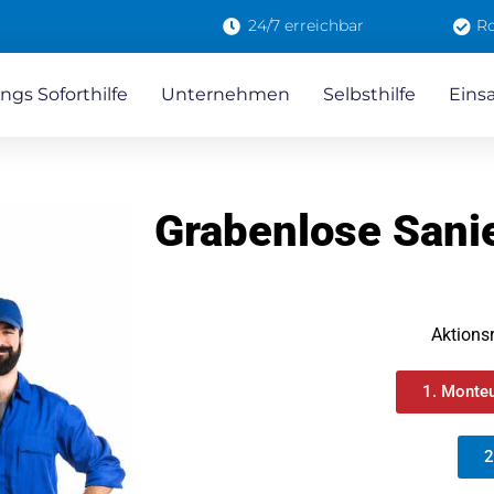
24/7 erreichbar
Ro
ngs Soforthilfe
Unternehmen
Selbsthilfe
Eins
Grabenlose Sani
Aktions
1. Monteu
2