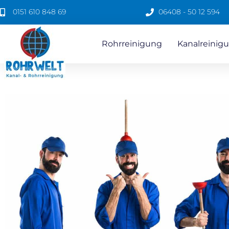
0151 610 848 69
06408 - 50 12 594
Rohrreinigung
Kanalreinigu