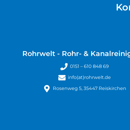
Ko
Rohrwelt - Rohr- & Kanalrein
0151 – 610 848 69
info(at)rohrwelt.de
Rosenweg 5, 35447 Reiskirchen