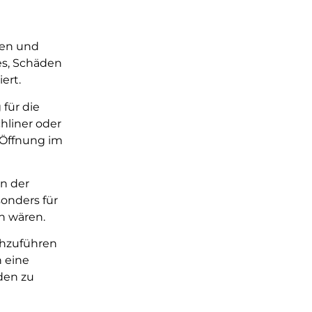
gen und
es, Schäden
ert.
für die
hliner oder
 Öffnung im
in der
onders für
h wären.
chzuführen
 eine
den zu