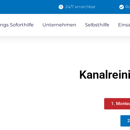
24/7 erreichbar
Ro
ngs Soforthilfe
Unternehmen
Selbsthilfe
Eins
Kanalrei
1. Monteu
2