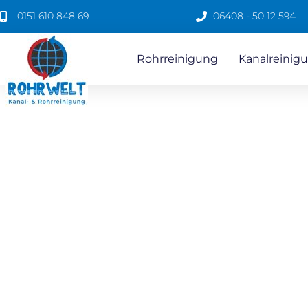
0151 610 848 69
06408 - 50 12 594
Rohrreinigung
Kanalreinigu