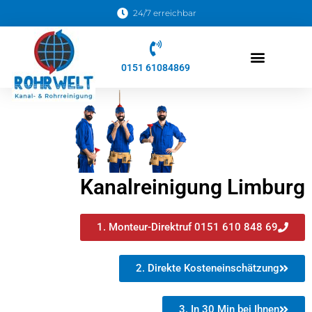
24/7 erreichbar
0151 61084869
Kanalreinigungs Soforthilfe
Kanalreinigung Limburg
1. Monteur-Direktruf 0151 610 848 69
2. Direkte Kosteneinschätzung
3. In 30 Min bei Ihnen