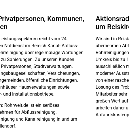
Privatpersonen, Kommunen,
Aktionsrad
men
um Reiski
Leistungsspektrum reicht vom 24
Wir sind in Reis
n Notdienst im Bereich Kanal- Abfluss-
übernehmen Abfl
hrreinigung über regelmäßige Wartungen
Rohrreinigungen
n zu Sanierungen. Zu unseren Kunden
Umkreis bis zu 1
 Privatpersonen, Stadtverwaltungen,
ausschließlich 
gsbaugesellschaften, Versicherungen,
moderner Ausstat
ngemeinden, öffentliche Einrichtungen,
von einer rasch
nhäuser, Hausverwaltungen sowie
Lösung des Prob
r- und Installationsbetriebe.
Mitarbeiter sehr
großen Wert auf
: Rohrwelt.de ist ein seriöses
arbeiten daher u.
ehmen für Abflussreinigung,
Anfahrtskosten
inigung und Kanalreinigung in und um
llendorf.