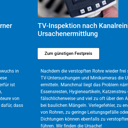
TV-Inspektion nach Kanalrein
rner
Ursachenermittlung
Zum günstigen Festpreis
Nachdem die verstopften Rohre wieder frei s
nwuchs in
TV-Untersuchungen und Minikameras die U
iese
ermitteln. Manchmal liegt das Problem näml
rfür ist
Essensresten, Hygieneartikeln, Katzenstreu
n,
fälschlicherweise und viel zu oft über den 
teure von
bei baulichen Mängeln. Verlegefehler, zu 
 dafür, dass
von Rohren, zu geringe Leitungsgefälle o
Dichtungen können ebenfalls zu verstopft
führen. Wir finden die Ursache!