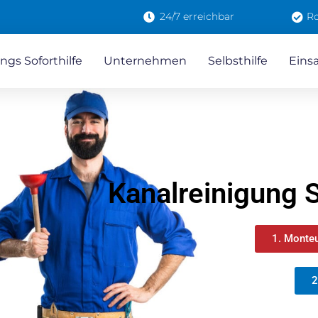
24/7 erreichbar
Ro
ngs Soforthilfe
Unternehmen
Selbsthilfe
Eins
Kanalreinigung S
1. Monteu
2