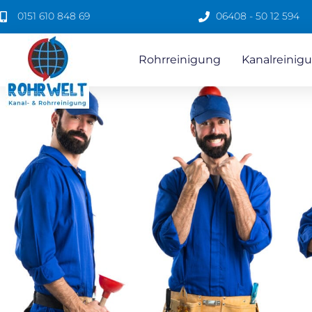
0151 610 848 69
06408 - 50 12 594
Rohrreinigung
Kanalreinigu