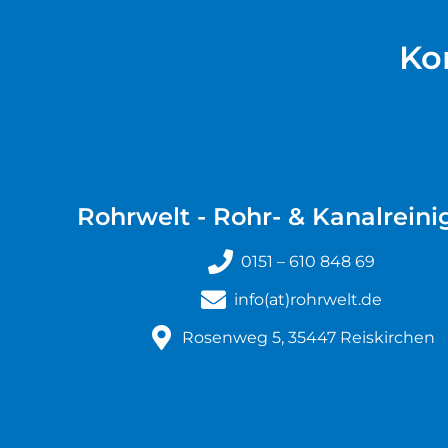
Ko
Rohrwelt - Rohr- & Kanalrein
0151 – 610 848 69
info(at)rohrwelt.de
Rosenweg 5, 35447 Reiskirchen