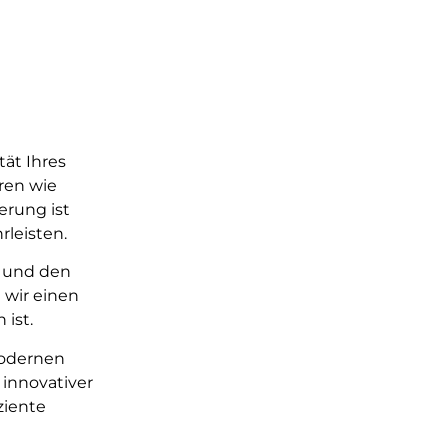
tät Ihres
ren wie
erung ist
leisten.
n und den
 wir einen
ist.
modernen
 innovativer
ziente