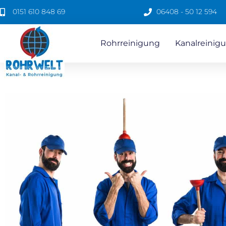
0151 610 848 69
06408 - 50 12 594
Rohrreinigung
Kanalreinigu