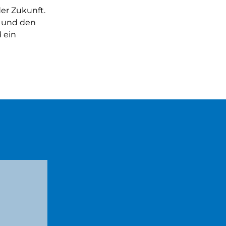
er Zukunft.
t und den
 ein