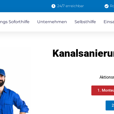
24/7 erreichbar
Ro
ngs Soforthilfe
Unternehmen
Selbsthilfe
Eins
Kanalsanier
Aktions
1. Monteu
2