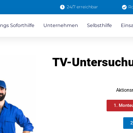
24/7 erreichbar
Ro
ngs Soforthilfe
Unternehmen
Selbsthilfe
Eins
TV-Untersuch
Aktions
1. Monteu
2