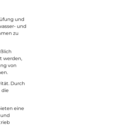
rüfung und
wasser- und
ehmen zu
ßlich
rt werden,
ung von
men.
ität. Durch
 die
ieten eine
 und
rieb