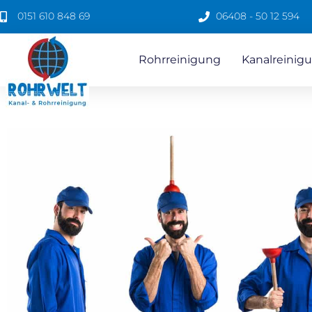
0151 610 848 69
06408 - 50 12 594
Rohrreinigung
Kanalreinigu