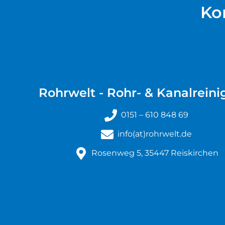
Ko
Rohrwelt - Rohr- & Kanalrein
0151 – 610 848 69
info(at)rohrwelt.de
Rosenweg 5, 35447 Reiskirchen