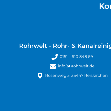
Ko
Rohrwelt - Rohr- & Kanalrein
0151 – 610 848 69
info(at)rohrwelt.de
Rosenweg 5, 35447 Reiskirchen