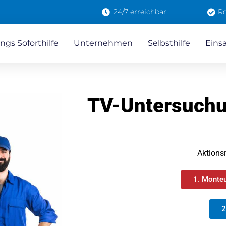
24/7 erreichbar
Ro
ngs Soforthilfe
Unternehmen
Selbsthilfe
Eins
TV-Untersuchu
Aktions
1. Monteu
2