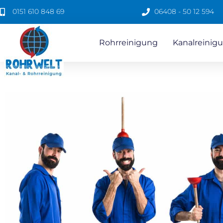
0151 610 848 69
06408 - 50 12 594
Rohrreinigung
Kanalreinigu