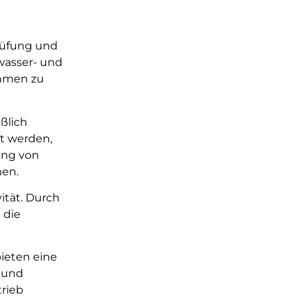
rüfung und
wasser- und
ehmen zu
ßlich
rt werden,
ung von
men.
vität. Durch
 die
ieten eine
 und
rieb